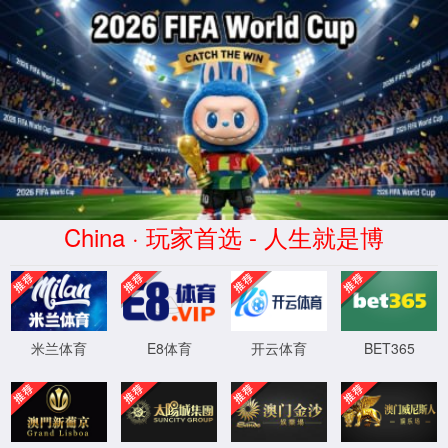
beat365官方网站-www.beat365.com-在
A股电商软件第一股
股票代码：688365
线登录
解决方案